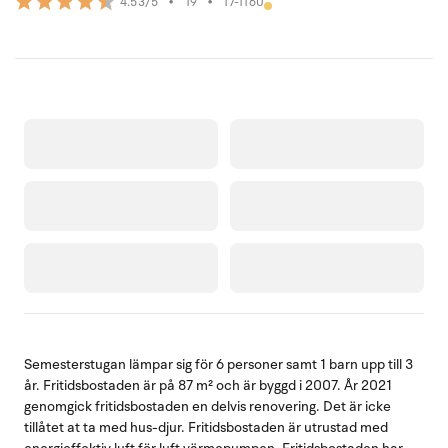
•
19
•
17-1160
4.53/5
Semesterstugan lämpar sig för 6 personer samt 1 barn upp till 3
år. Fritidsbostaden är på 87 m² och är byggd i 2007. År 2021
genomgick fritidsbostaden en delvis renovering. Det är icke
tillåtet at ta med hus-djur. Fritidsbostaden är utrustad med