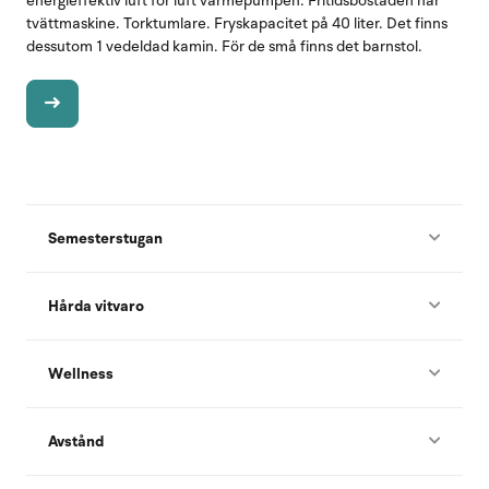
energieffektiv luft för luft värmepumpen. Fritidsbostaden har
tvättmaskine. Torktumlare. Fryskapacitet på 40 liter. Det finns
dessutom 1 vedeldad kamin. För de små finns det barnstol.
Semesterstugan
Hårda vitvaro
Wellness
Avstånd