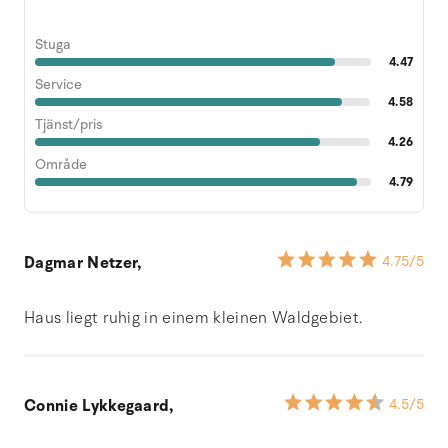
Stuga
4.47
Service
4.58
Tjänst/pris
4.26
Område
4.79
Dagmar Netzer,
4.75
/5
Haus liegt ruhig in einem kleinen Waldgebiet.
Connie Lykkegaard,
4.5
/5