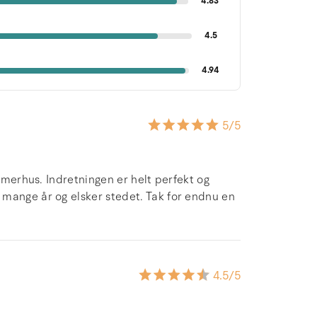
4.83
4.5
4.94
5
/5
ommerhus. Indretningen er helt perfekt og
mange år og elsker stedet. Tak for endnu en
4.5
/5