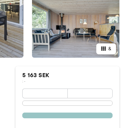
&
5 163 SEK
: -
September 2026