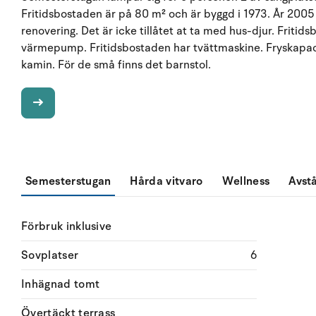
Fritidsbostaden är på 80 m² och är byggd i 1973. År 2005
renovering. Det är icke tillåtet at ta med hus-djur. Friti
värmepump. Fritidsbostaden har tvättmaskine. Fryskapaci
kamin. För de små finns det barnstol.
Semesterstugan
Hårda vitvaro
Wellness
Avst
Förbruk inklusive
Sovplatser
6
Inhägnad tomt
Övertäckt terrass