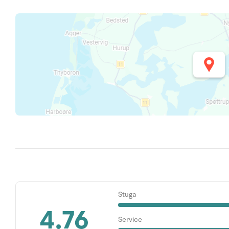
Stuga
4.76
Service