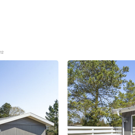
d
112