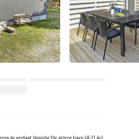
Augusti 2026
na är endast lämplig för större barn (4-11 år).