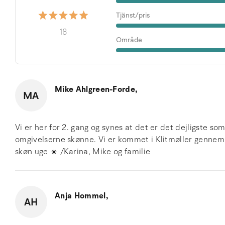
Tjänst/pris
18
Område
Mike Ahlgreen-Forde,
MA
Vi er her for 2. gang og synes at det er det dejligste s
omgivelserne skønne. Vi er kommet i Klitmøller gennem 
skøn uge ☀️ /Karina, Mike og familie
Anja Hommel,
AH