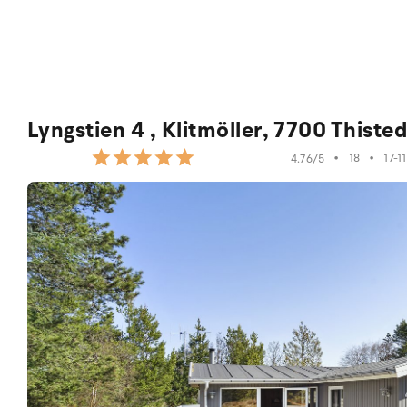
Lyngstien 4 , Klitmöller, 7700 Thiste
•
18
•
17-1
4.76/5