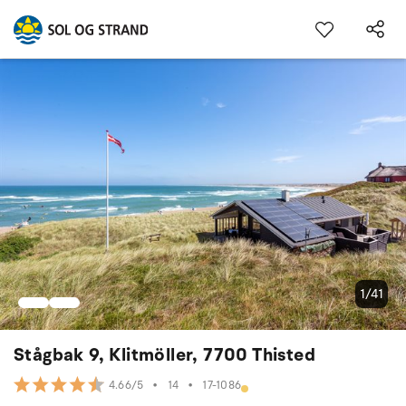
1/41
Stågbak 9, Klitmöller, 7700 Thisted
•
14
•
17-1086
4.66/5