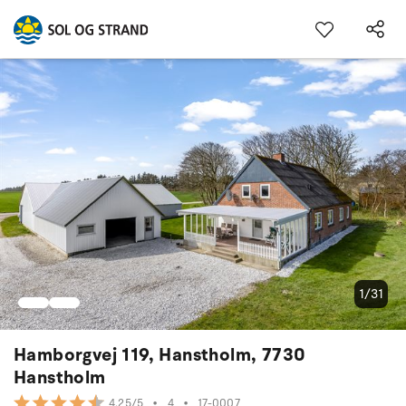
1/31
Hamborgvej 119, Hanstholm, 7730
Hanstholm
•
4
•
17-0007
4.25/5