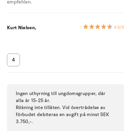
empfehlen.
Kurt Nielsen,
4.5
/5
4
Ingen uthyrning till ungdomsgrupper, dâr
alla âr 15-25 år.
Rôkning inte tillåten. Vid ôvertrâdelse av
fôrbudet debiteras en avgift på minst SEK
3.750,-.