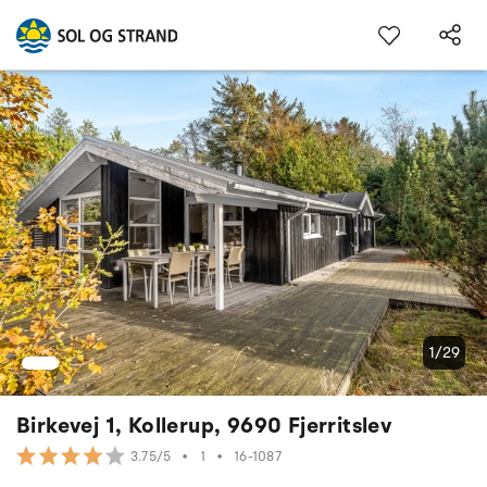
1/29
Birkevej 1, Kollerup, 9690 Fjerritslev
•
1
•
16-1087
3.75/5