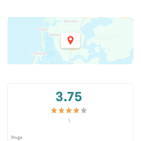
3.75
1
Stuga