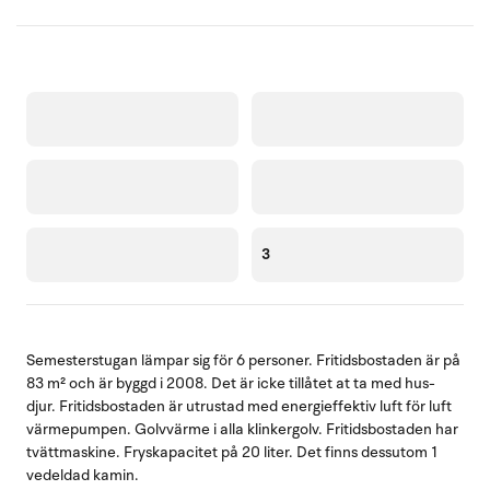
3
Semesterstugan lämpar sig för 6 personer. Fritidsbostaden är på
83 m² och är byggd i 2008. Det är icke tillåtet at ta med hus-
djur. Fritidsbostaden är utrustad med energieffektiv luft för luft
värmepumpen. Golvvärme i alla klinkergolv. Fritidsbostaden har
tvättmaskine. Fryskapacitet på 20 liter. Det finns dessutom 1
vedeldad kamin.