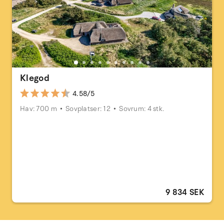
Klegod
4.58/5
Hav: 700 m
Sovplatser: 12
Sovrum: 4 stk.
9 834 SEK