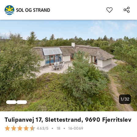
1/32
Tulipanvej 17, Slettestrand, 9690 Fjerritslev
•
18
•
16-0069
4.63/5