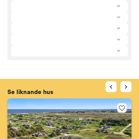
chevron_left
chevron_right
Se liknande hus