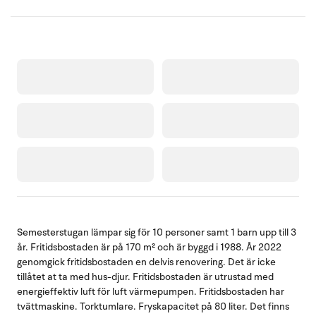
Semesterstugan lämpar sig för 10 personer samt 1 barn upp till 3
år. Fritidsbostaden är på 170 m² och är byggd i 1988. År 2022
genomgick fritidsbostaden en delvis renovering. Det är icke
tillåtet at ta med hus-djur. Fritidsbostaden är utrustad med
energieffektiv luft för luft värmepumpen. Fritidsbostaden har
tvättmaskine. Torktumlare. Fryskapacitet på 80 liter. Det finns