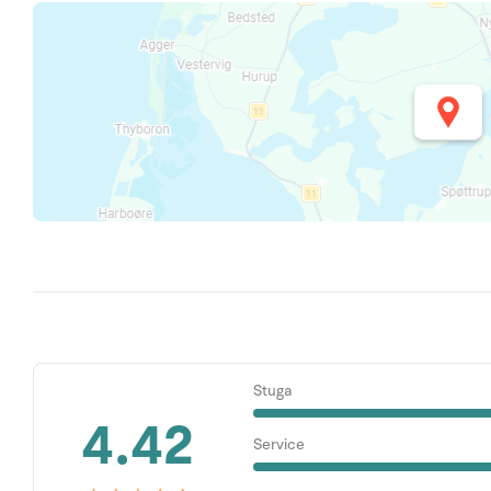
Stuga
4.42
Service