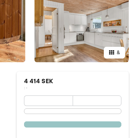
&
4 414 SEK
: -
September 2026