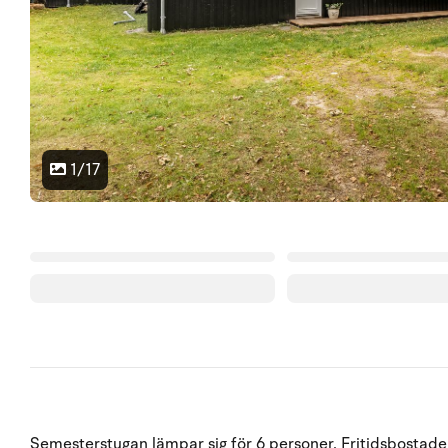
1/17
Semesterstugan lämpar sig för 6 personer. Fritidsbostade