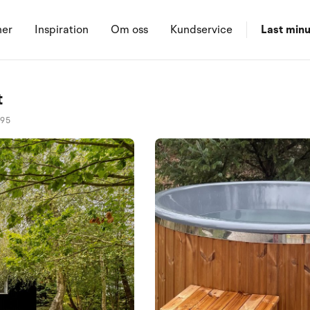
ner
Inspiration
Om oss
Kundservice
Last minu
t
095