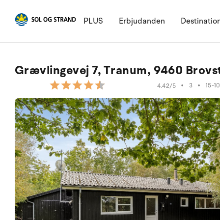
PLUS
Erbjudanden
Destinatio
Grævlingevej 7, Tranum, 9460 Brovs
•
3
•
15-1
4.42/5