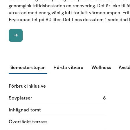
genomgick fritidsbostaden en renovering. Det är icke tillå
utrustad med energivänlig luft för luft värmepumpen. Fri
Fryskapacitet på 80 liter. Det finns dessutom 1 vedeldad 
Semesterstugan
Hårda vitvaro
Wellness
Avst
Förbruk inklusive
Sovplatser
6
Inhägnad tomt
Övertäckt terrass