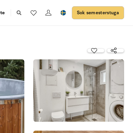
te
Sok semesterstuga