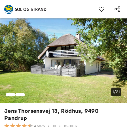
1/21
Jens Thorsensvej 13, Rödhus, 9490
Pandrup
•
10
•
15-0007
4.53/5