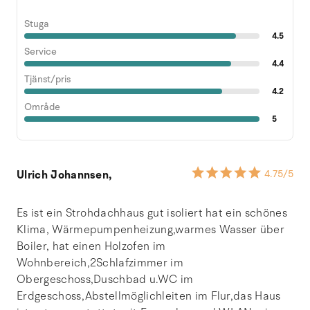
Stuga
4.5
Service
4.4
Tjänst/pris
4.2
Område
5
Ulrich Johannsen,
4.75
/5
Es ist ein Strohdachhaus gut isoliert hat ein schönes
Klima, Wärmepumpenheizung,warmes Wasser über
Boiler, hat einen Holzofen im
Wohnbereich,2Schlafzimmer im
Obergeschoss,Duschbad u.WC im
Erdgeschoss,Abstellmöglichleiten im Flur,das Haus