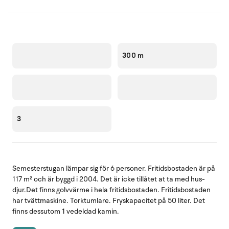
300 m
3
Semesterstugan lämpar sig för 6 personer. Fritidsbostaden är på
117 m² och är byggd i 2004. Det är icke tillåtet at ta med hus-
djur.Det finns golvvärme i hela fritidsbostaden. Fritidsbostaden
har tvättmaskine. Torktumlare. Fryskapacitet på 50 liter. Det
finns dessutom 1 vedeldad kamin.