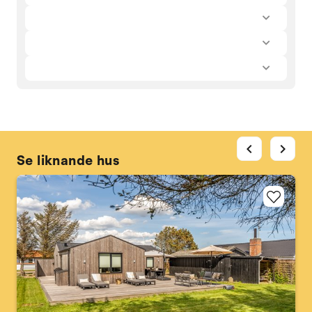
chevron_left
chevron_right
Se liknande hus