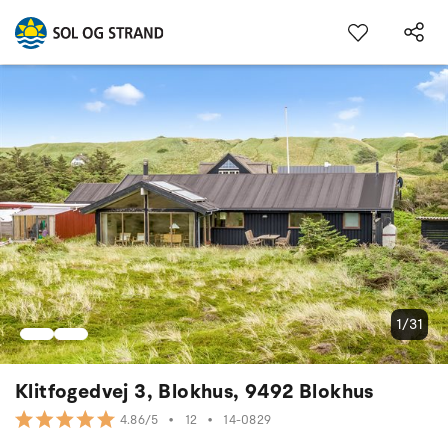
1/31
Klitfogedvej 3, Blokhus, 9492 Blokhus
•
12
•
14-0829
4.86/5