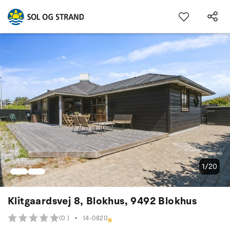
1/20
Klitgaardsvej 8, Blokhus, 9492 Blokhus
(0 )
•
14-0820