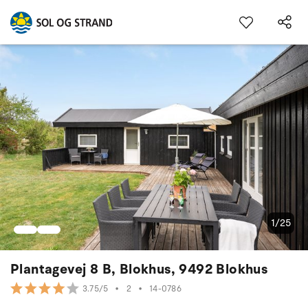
1/25
Plantagevej 8 B, Blokhus, 9492 Blokhus
•
2
•
14-0786
3.75/5