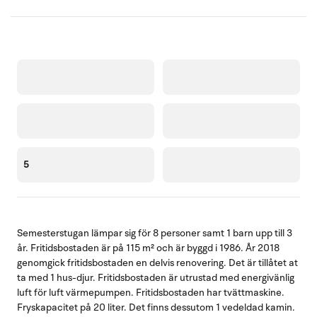
5
Semesterstugan lämpar sig för 8 personer samt 1 barn upp till 3
år. Fritidsbostaden är på 115 m² och är byggd i 1986. År 2018
genomgick fritidsbostaden en delvis renovering. Det är tillåtet at
ta med 1 hus-djur. Fritidsbostaden är utrustad med energivänlig
luft för luft värmepumpen. Fritidsbostaden har tvättmaskine.
Fryskapacitet på 20 liter. Det finns dessutom 1 vedeldad kamin.