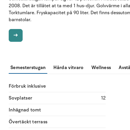
2008. Det är tillåtet at ta med 1 hus-djur. Golvvärme i all
Torktumlare. Fryskapacitet på 90 liter. Det finns dessuto
barnstolar.
Semesterstugan
Hårda vitvaro
Wellness
Avst
Förbruk inklusive
Sovplatser
12
Inhägnad tomt
Övertäckt terrass