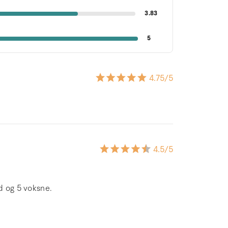
3.83
5
4.75
/5
4.5
/5
d og 5 voksne.