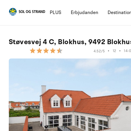
PLUS
Erbjudanden
Destinatio
Støvesvej 4 C, Blokhus, 9492 Blokhu
•
12
•
14-
4.52/5