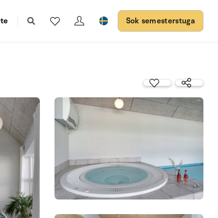
te
Sok semesterstuga