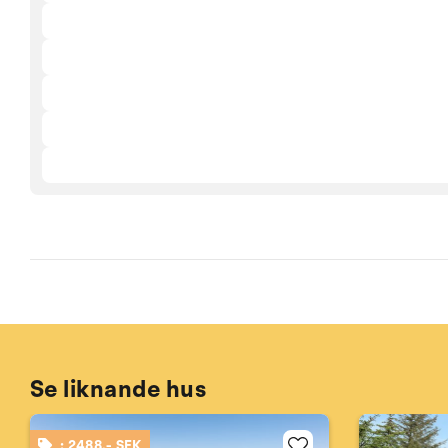
Se liknande hus
: 2488,- SEK