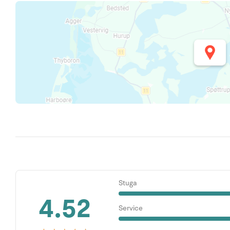
Stuga
4.52
Service