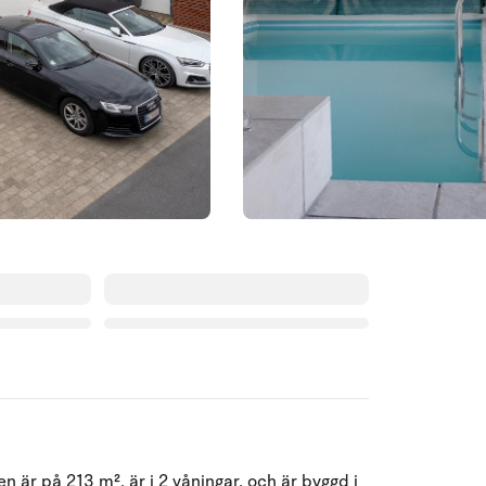
Augusti 2026
 är på 213 m², är i 2 våningar, och är byggd i