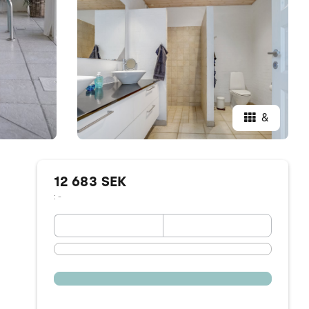
&
12 683 SEK
: -
September 2026