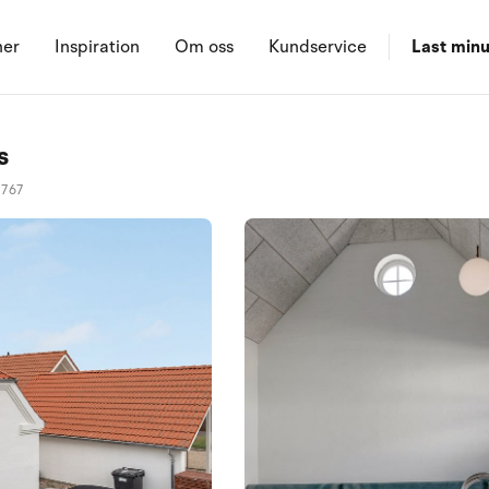
ner
Inspiration
Om oss
Kundservice
Last minu
s
0767