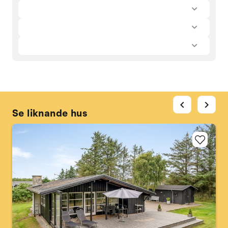
chevron_left
chevron_right
Se liknande hus