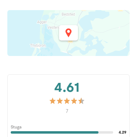
4.61
7
Stuga
4.29