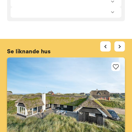
chevron_left
chevron_right
Se liknande hus