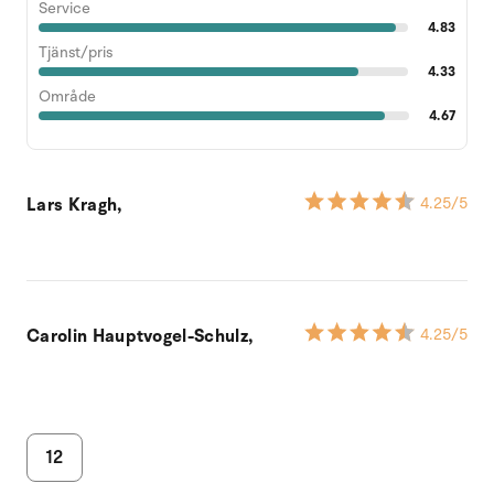
Service
4.83
Tjänst/pris
4.33
Område
4.67
Lars Kragh,
4.25
/5
Carolin Hauptvogel-Schulz,
4.25
/5
12