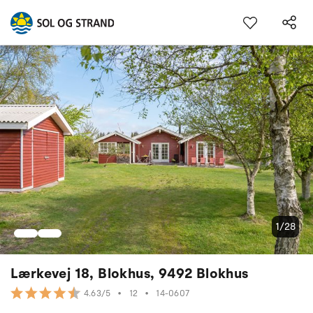
1/28
Lærkevej 18, Blokhus, 9492 Blokhus
•
12
•
14-0607
4.63/5