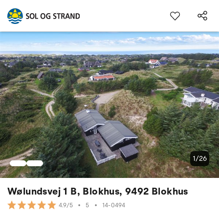
1/26
Wølundsvej 1 B, Blokhus, 9492 Blokhus
•
5
•
14-0494
4.9/5