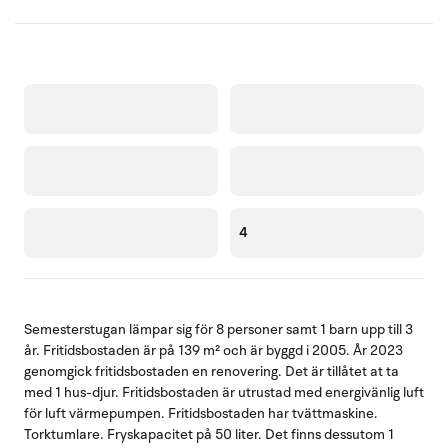
4
Semesterstugan lämpar sig för 8 personer samt 1 barn upp till 3
år. Fritidsbostaden är på 139 m² och är byggd i 2005. År 2023
genomgick fritidsbostaden en renovering. Det är tillåtet at ta
med 1 hus-djur. Fritidsbostaden är utrustad med energivänlig luft
för luft värmepumpen. Fritidsbostaden har tvättmaskine.
Torktumlare. Fryskapacitet på 50 liter. Det finns dessutom 1