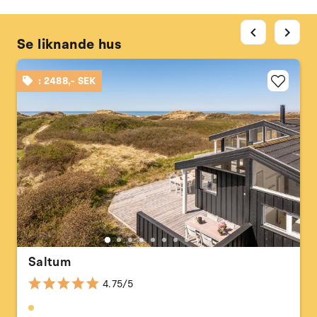
chevron_left
chevron_right
Se liknande hus
: 2488,- SEK
Saltum
4.75/5