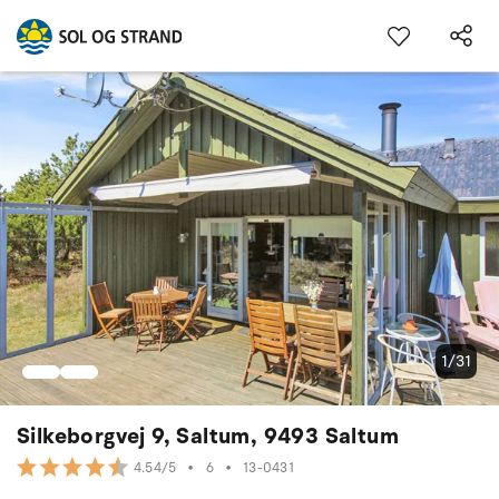
1/31
Silkeborgvej 9, Saltum, 9493 Saltum
•
6
•
13-0431
4.54/5