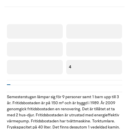
4
Semesterstugan lämpar sig för 9 personer samt 1 barn upp till 3
år. Fritidsbostaden är på 150 m² och är byggd i 1989. År 2009
genomgick fritidsbostaden en renovering. Det är tillåtet at ta
med 2 hus-djur. Fritidsbostaden är utrustad med energieffektiv
värmepump. Fritidsbostaden har tvättmaskine. Torktumlare.
Fryskapacitet på 40 liter. Det finns dessutom 1 vedeldad kamin.