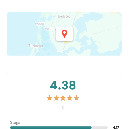
4.38
6
Stuga
4.17