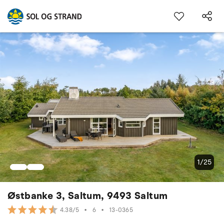
1/25
Østbanke 3, Saltum, 9493 Saltum
•
6
•
13-0365
4.38/5