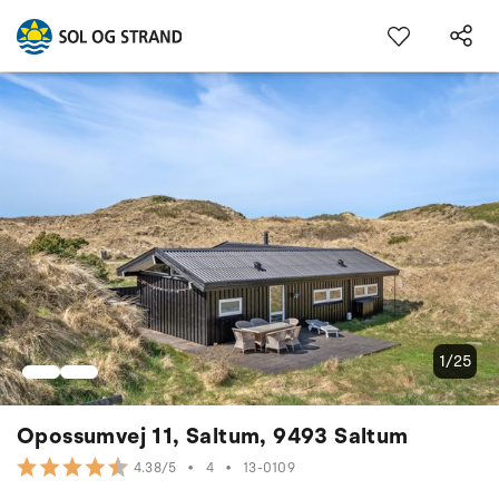
1/25
Opossumvej 11, Saltum, 9493 Saltum
•
4
•
13-0109
4.38/5