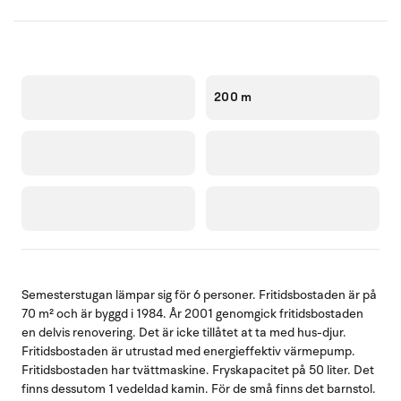
200 m
Semesterstugan lämpar sig för 6 personer. Fritidsbostaden är på
70 m² och är byggd i 1984. År 2001 genomgick fritidsbostaden
en delvis renovering. Det är icke tillåtet at ta med hus-djur.
Fritidsbostaden är utrustad med energieffektiv värmepump.
Fritidsbostaden har tvättmaskine. Fryskapacitet på 50 liter. Det
finns dessutom 1 vedeldad kamin. För de små finns det barnstol.