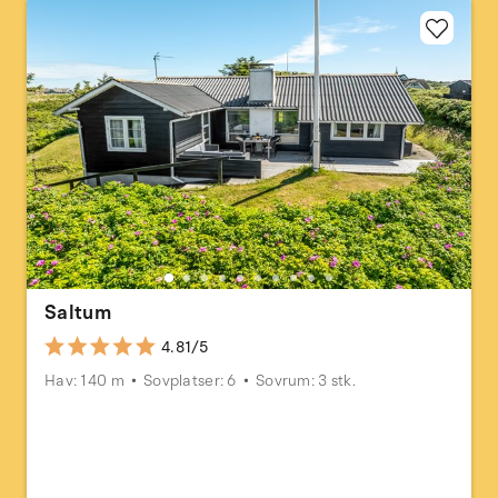
Saltum
4.81/5
Hav: 140 m
Sovplatser: 6
Sovrum: 3 stk.