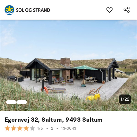
1/22
Egernvej 32, Saltum, 9493 Saltum
•
2
•
13-0043
4/5