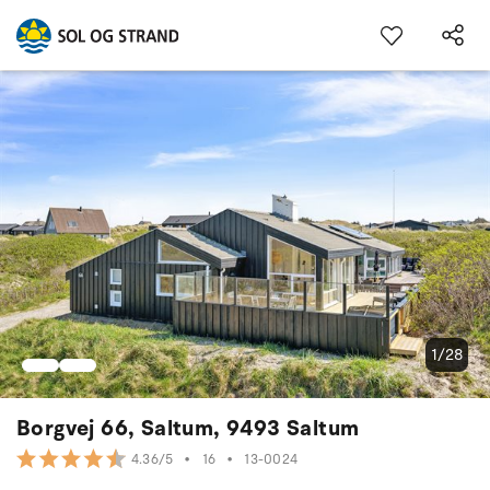
1/28
Borgvej 66, Saltum, 9493 Saltum
•
16
•
13-0024
4.36/5