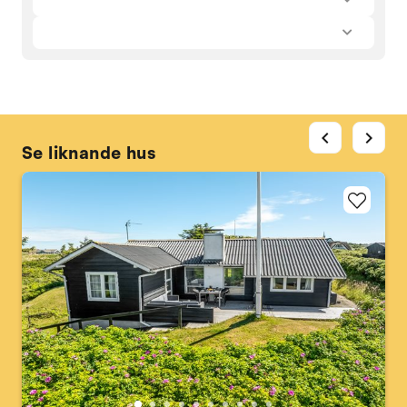
chevron_left
chevron_right
Se liknande hus