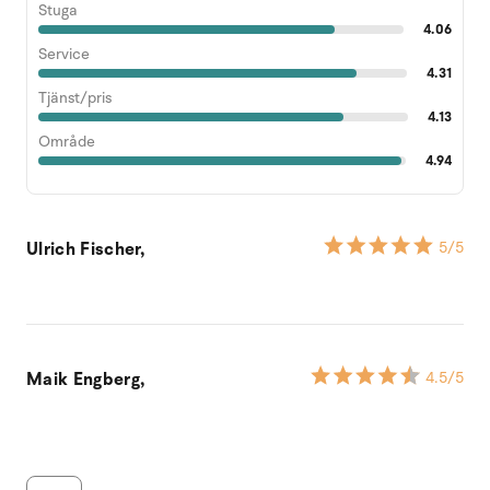
Stuga
4.06
Service
4.31
Tjänst/pris
4.13
Område
4.94
Ulrich Fischer,
5
/5
Maik Engberg,
4.5
/5