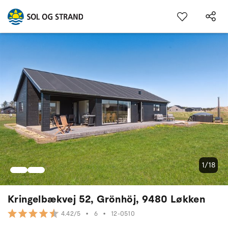
1/18
Kringelbækvej 52, Grönhöj, 9480 Løkken
•
6
•
12-0510
4.42/5