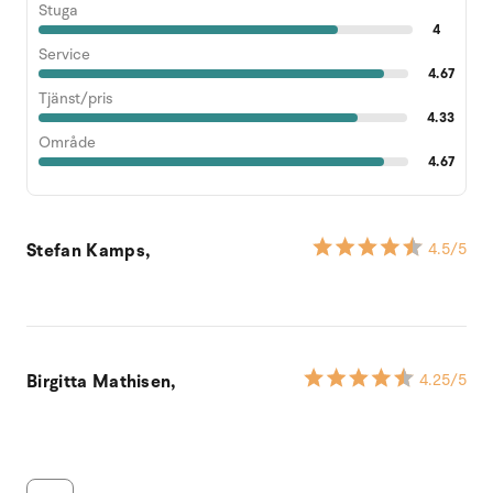
Stuga
4
Service
4.67
Tjänst/pris
4.33
Område
4.67
Stefan Kamps,
4.5
/5
Birgitta Mathisen,
4.25
/5