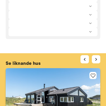
chevron_left
chevron_right
Se liknande hus