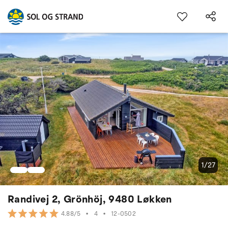
1/27
Randivej 2, Grönhöj, 9480 Løkken
•
4
•
12-0502
4.88/5