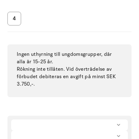
4
Ingen uthyrning till ungdomsgrupper, dâr
alla âr 15-25 år.
Rôkning inte tillåten. Vid ôvertrâdelse av
fôrbudet debiteras en avgift på minst SEK
3.750,-.