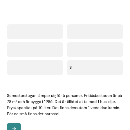
3
Semesterstugan lämpar sig för 6 personer. Fritidsbostaden är på
78 m² och är byggd i 1986. Det är tillåtet at ta med 1 hus-djur.
Fryskapacitet på 10 liter. Det finns dessutom 1 vedeldad kamin.
För de små finns det barnstol.