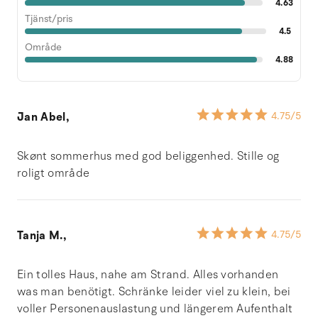
4.63
Tjänst/pris
4.5
Område
4.88
Jan Abel,
4.75
/5
Skønt sommerhus med god beliggenhed. Stille og
roligt område
Tanja M.,
4.75
/5
Ein tolles Haus, nahe am Strand. Alles vorhanden
was man benötigt. Schränke leider viel zu klein, bei
voller Personenauslastung und längerem Aufenthalt