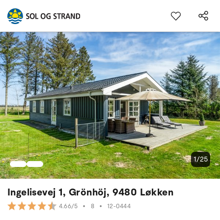
1/25
Ingelisevej 1, Grönhöj, 9480 Løkken
•
8
•
12-0444
4.66/5