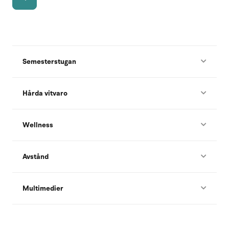
Semesterstugan
Hårda vitvaro
Wellness
Avstånd
Multimedier