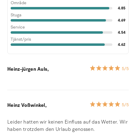
Område
4.85
Stuga
4.69
Service
4.54
Tjänst/pris
4.62
Heinz-jürgen Auls,
5
/5
Heinz Voßwinkel,
5
/5
Leider hatten wir keinen Einfluss auf das Wetter. Wir
haben trotzdem den Urlaub genossen.