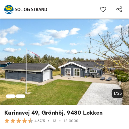
1/25
Karinavej 49, Grönhöj, 9480 Løkken
•
13
•
12-0000
4.67/5