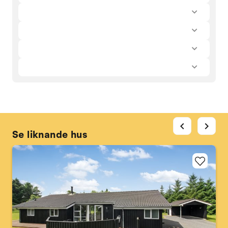
chevron_left
chevron_right
Se liknande hus