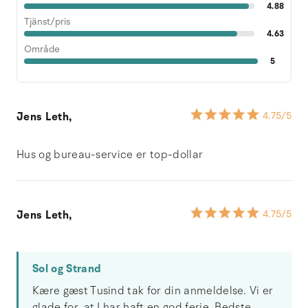
4.88
Tjänst/pris
4.63
Område
5
Jens Leth,
4.75
/5
Hus og bureau-service er top-dollar
Jens Leth,
4.75
/5
Sol og Strand
Kære gæst Tusind tak for din anmeldelse. Vi er
glade for, at I har haft en god ferie. Bedste