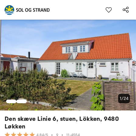
1/24
Den skæve Linie 6, stuen, Lökken, 9480
Løkken
•
9
•
11-4554
4.84/5