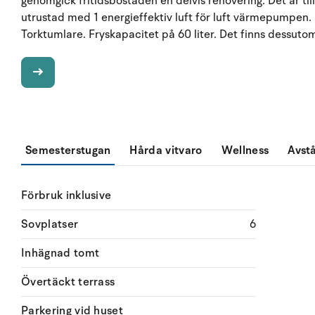
genomgick fritidsbostaden en delvis renovering. Det är til
utrustad med 1 energieffektiv luft för luft värmepumpen.
Torktumlare. Fryskapacitet på 60 liter. Det finns dessut
Semesterstugan
Hårda vitvaro
Wellness
Avst
Förbruk inklusive
Sovplatser
6
Inhägnad tomt
Övertäckt terrass
Parkering vid huset