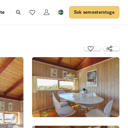
te
Sok semesterstuga