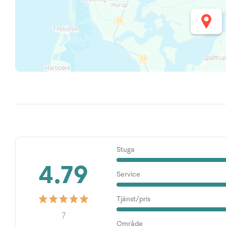
Stuga
4.79
Service
Tjänst/pris
7
Område