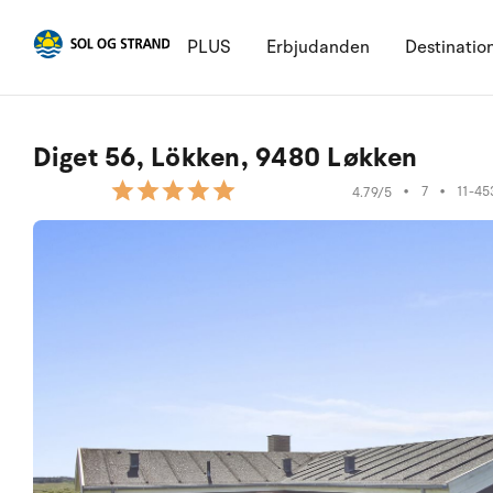
PLUS
Erbjudanden
Destinatio
Diget 56, Lökken, 9480 Løkken
•
7
•
11-45
4.79/5