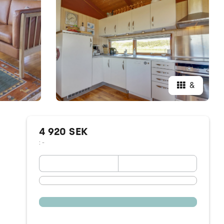
&
4 920 SEK
: -
September 2026