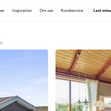
ner
Inspiration
Om oss
Kundservice
Last minu
32