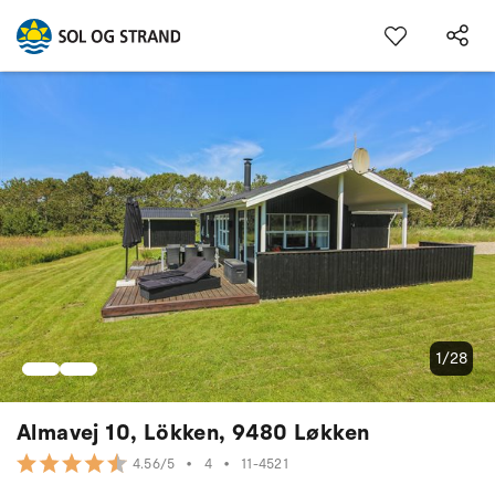
1/28
Almavej 10, Lökken, 9480 Løkken
•
4
•
11-4521
4.56/5