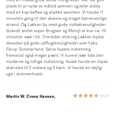
plads til at nyde et måltid samnen og/eller sidde
med en kop kaffee og snakke sammen. Vi havde 11
minuters gang til den skønne og meget børnevenlige
strand. Og Løkken by med gode indkøbsmuligheder
(blandt andet super Brugsen og Meny) er kun ca. 10
minutter væk i bil. Området omkring Løkken byder
desuden på gode udflugtsmuligheder som f.eks.
Fårup Sommerland. Selve husets indretning
fremstod også meget pænt. Vi kunne især lide den
moderne og luftige indretning. Huset havde en tilpas
størrelse til 2 voksne og 3 børn. Vi havde en dejlig
uge i sommerhuset.
Martin W. Crone Hansen,
3.5
/5