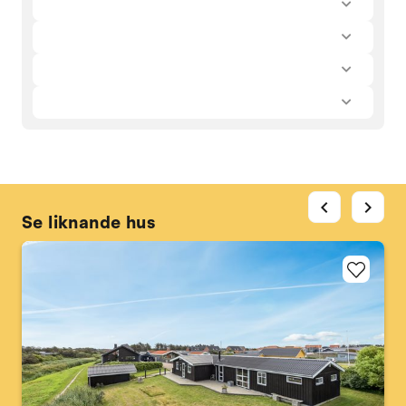
chevron_left
chevron_right
Se liknande hus