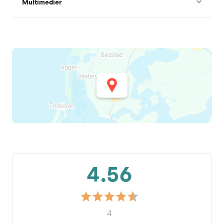
Multimedier
4.56
4