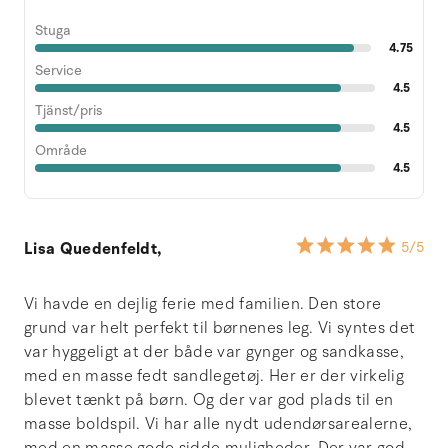
Stuga
4.75
Service
4.5
Tjänst/pris
4.5
Område
4.5
Lisa Quedenfeldt,
5
/5
Vi havde en dejlig ferie med familien. Den store
grund var helt perfekt til børnenes leg. Vi syntes det
var hyggeligt at der både var gynger og sandkasse,
med en masse fedt sandlegetøj. Her er der virkelig
blevet tænkt på børn. Og der var god plads til en
masse boldspil. Vi har alle nydt udendørsarealerne,
med en masse gode sidde muligheder. Der var god