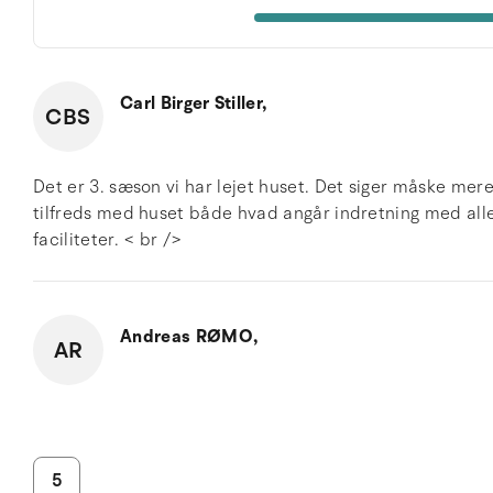
Carl Birger Stiller,
CBS
Det er 3. sæson vi har lejet huset. Det siger måske me
tilfreds med huset både hvad angår indretning med alle
faciliteter. < br />
Andreas RØMO,
AR
5