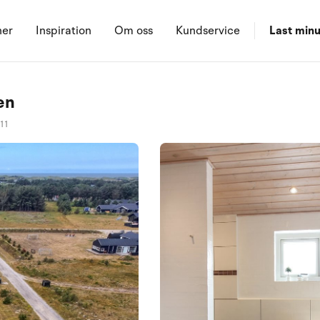
ner
Inspiration
Om oss
Kundservice
Last minu
en
11