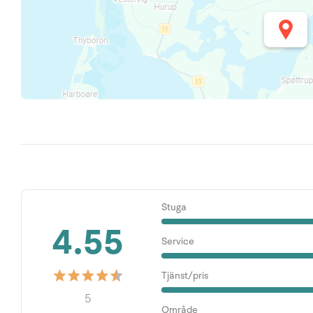
Stuga
4.55
Service
Tjänst/pris
5
Område