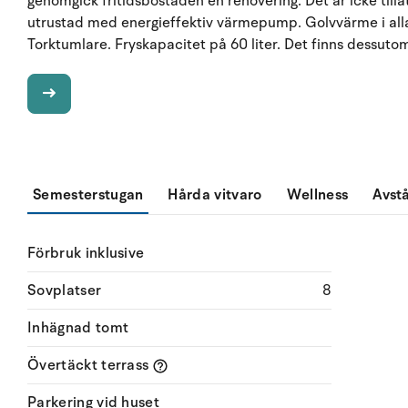
genomgick fritidsbostaden en renovering. Det är icke tillå
utrustad med energieffektiv värmepump. Golvvärme i alla 
Torktumlare. Fryskapacitet på 60 liter. Det finns dessut
Semesterstugan
Hårda vitvaro
Wellness
Avst
Förbruk inklusive
Sovplatser
8
Inhägnad tomt
Övertäckt terrass
Parkering vid huset