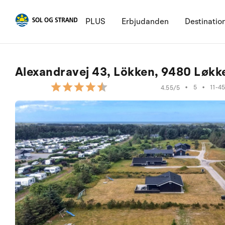
PLUS
Erbjudanden
Destinatio
Alexandravej 43, Lökken, 9480 Løkk
•
5
•
11-45
4.55/5