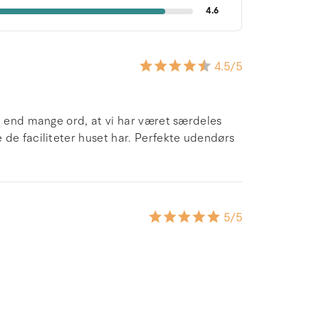
4.6
4.5
/5
re end mange ord, at vi har været særdeles
 de faciliteter huset har. Perfekte udendørs
5
/5