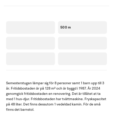
500 m
Semesterstugan lämpar sig för 8 personer samt 1 barn upp till 3
år. Fritidsbostaden är på 128 m² och är byggd i 1987. År 2024
genomgick fritidsbostaden en renovering. Det är tillåtet at ta
med 1 hus-djur. Fritidsbostaden har tvättmaskine. Fryskapacitet
på 48 liter. Det finns dessutom 1 vedeldad kamin. För de små
finns det barnstol.