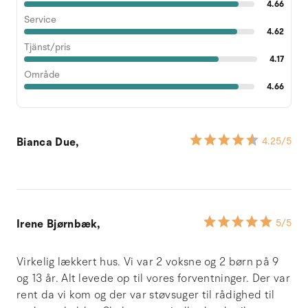
4.66
Service
4.62
Tjänst/pris
4.17
Område
4.66
Bianca Due,
4.25
/5
Irene Bjørnbæk,
5
/5
Virkelig lækkert hus. Vi var 2 voksne og 2 børn på 9
og 13 år. Alt levede op til vores forventninger. Der var
rent da vi kom og der var støvsuger til rådighed til