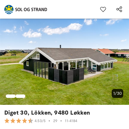
1/30
Diget 30, Lökken, 9480 Løkken
•
29
•
11-4184
4.53/5