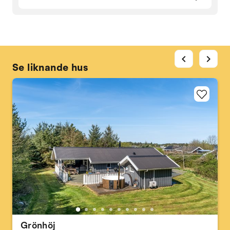
chevron_left
chevron_right
Se liknande hus
Grönhöj