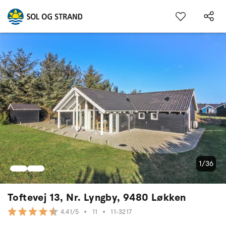
1/36
Toftevej 13, Nr. Lyngby, 9480 Løkken
•
11
•
11-3217
4.41/5