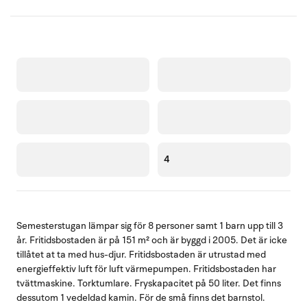
4
Semesterstugan lämpar sig för 8 personer samt 1 barn upp till 3
år. Fritidsbostaden är på 151 m² och är byggd i 2005. Det är icke
tillåtet at ta med hus-djur. Fritidsbostaden är utrustad med
energieffektiv luft för luft värmepumpen. Fritidsbostaden har
tvättmaskine. Torktumlare. Fryskapacitet på 50 liter. Det finns
dessutom 1 vedeldad kamin. För de små finns det barnstol.