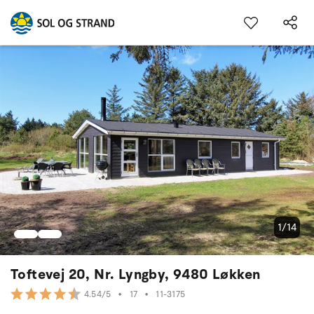
1/14
Toftevej 20, Nr. Lyngby, 9480 Løkken
•
17
•
11-3175
4.54/5