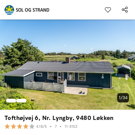
1/34
Tofthøjvej 6, Nr. Lyngby, 9480 Løkken
•
7
•
11-3152
4.18/5