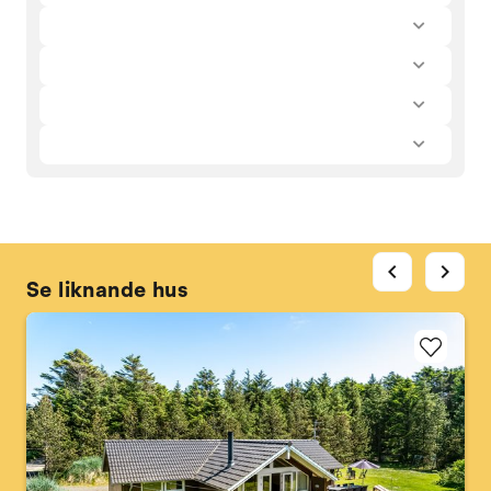
chevron_left
chevron_right
Se liknande hus