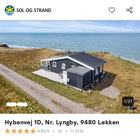
1/21
Hybenvej 1D, Nr. Lyngby, 9480 Løkken
•
26
•
11-3136
4.85/5