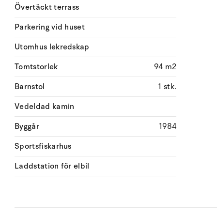
Övertäckt terrass
Parkering vid huset
Utomhus lekredskap
Tomtstorlek
94 m2
Barnstol
1 stk.
Vedeldad kamin
Byggår
1984
Sportsfiskarhus
Laddstation för elbil