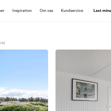
ner
Inspiration
Om oss
Kundservice
Last minu
n
3082