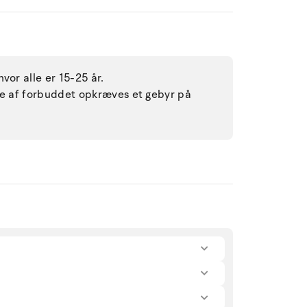
vor alle er 15-25 år.
lse af forbuddet opkræves et gebyr på