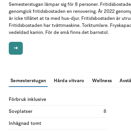
Semesterstugan lämpar sig för 8 personer. Fritidsbostade
genomgick fritidsbostaden en renovering. År 2022 genomgi
är icke tillåtet at ta med hus-djur. Fritidsbostaden är u
Fritidsbostaden har tvättmaskine. Torktumlare. Fryskapaci
vedeldad kamin. För de små finns det barnstol.
Semesterstugan
Hårda vitvaro
Wellness
Avst
Förbruk inklusive
Sovplatser
8
Inhägnad tomt