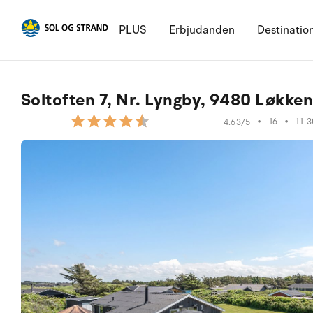
PLUS
Erbjudanden
Destinatio
Soltoften 7, Nr. Lyngby, 9480 Løkke
•
16
•
11-
4.63/5