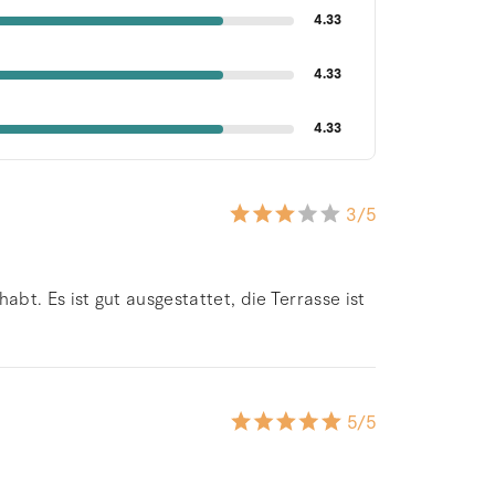
4.33
4.33
4.33
3
/5
t. Es ist gut ausgestattet, die Terrasse ist
5
/5