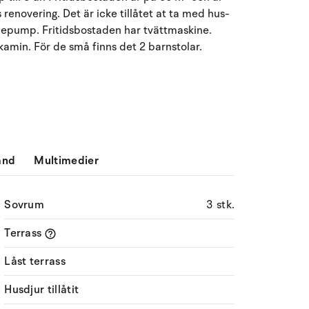
renovering. Det är icke tillåtet at ta med hus-
Må
Ti
On
To
Fr
Lö
Sö
rmepump. Fritidsbostaden har tvättmaskine.
27
28
29
30
31
1
2
31
kamin. För de små finns det 2 barnstolar.
3
4
5
6
7
9
32
8
10
11
12
13
14
15
16
33
17
18
19
20
21
22
23
34
ånd
Multimedier
24
25
26
27
28
29
30
35
Sovrum
3 stk.
31
1
2
3
4
5
6
36
Terrass
Låst terrass
Husdjur tillåtit