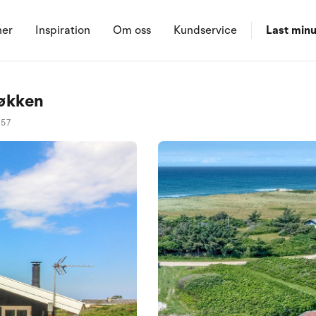
ner
Inspiration
Om oss
Kundservice
Last minu
Løkken
057