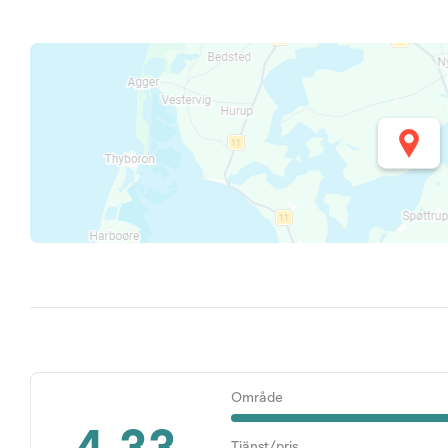
Område
Tjänst/pris