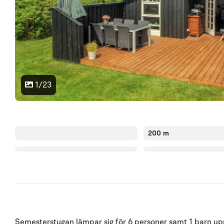
1/23
200 m
Semesterstugan lämpar sig för 6 personer samt 1 barn upp 