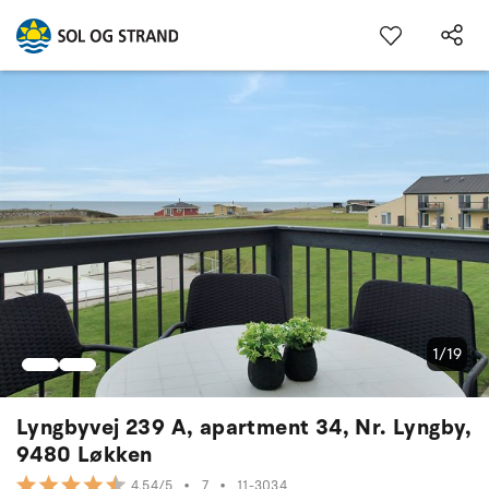
1/19
Lyngbyvej 239 A, apartment 34, Nr. Lyngby,
9480 Løkken
•
7
•
11-3034
4.54/5