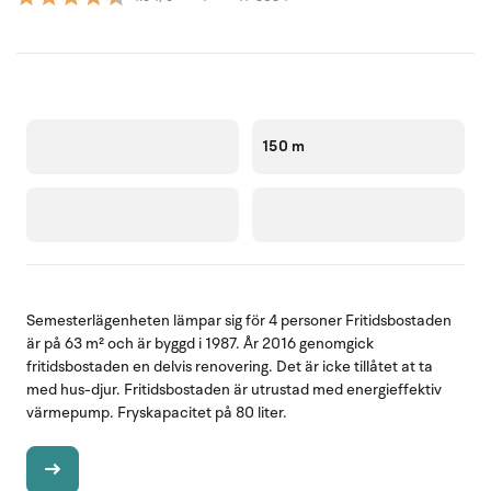
150 m
Semesterlägenheten lämpar sig för 4 personer Fritidsbostaden
är på 63 m² och är byggd i 1987. År 2016 genomgick
fritidsbostaden en delvis renovering. Det är icke tillåtet at ta
med hus-djur. Fritidsbostaden är utrustad med energieffektiv
värmepump. Fryskapacitet på 80 liter.