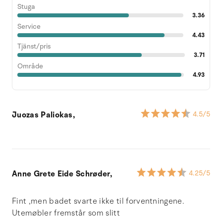
Stuga
3.36
Service
4.43
Tjänst/pris
3.71
Område
4.93
Juozas Paliokas,
4.5
/5
Anne Grete Eide Schrøder,
4.25
/5
Fint ,men badet svarte ikke til forventningene.
Utemøbler fremstår som slitt