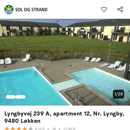
1/28
Lyngbyvej 239 A, apartment 12, Nr. Lyngby,
9480 Løkken
•
14
•
11-3012
4.11/5