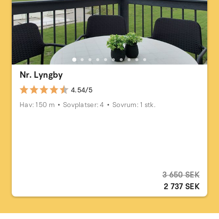
Nr. Lyngby
4.54/5
Hav: 150 m
Sovplatser: 4
Sovrum: 1 stk.
3 650 SEK
2 737 SEK