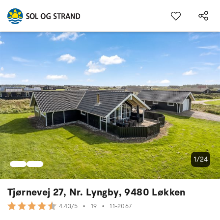
1/24
Tjørnevej 27, Nr. Lyngby, 9480 Løkken
•
19
•
11-2067
4.43/5