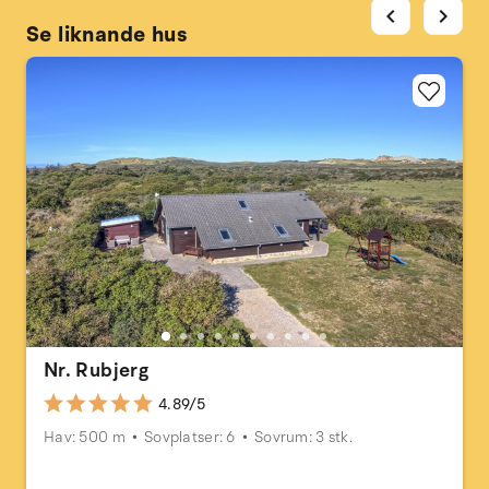
chevron_left
chevron_right
Se liknande hus
Nr. Rubjerg
4.89/5
Hav: 500 m
Sovplatser: 6
Sovrum: 3 stk.