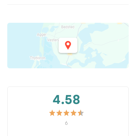
4.58
6