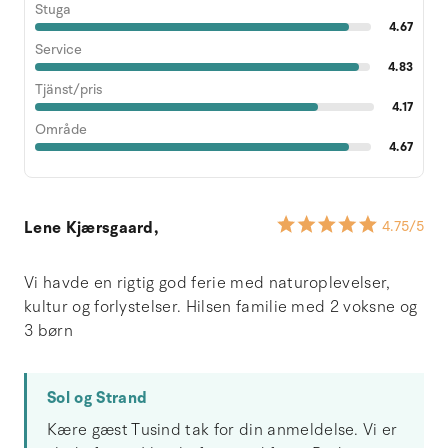
Stuga
4.67
Service
4.83
Tjänst/pris
4.17
Område
4.67
Lene Kjærsgaard,
4.75
/5
Vi havde en rigtig god ferie med naturoplevelser,
kultur og forlystelser. Hilsen familie med 2 voksne og
3 børn
Sol og Strand
Kære gæst Tusind tak for din anmeldelse. Vi er