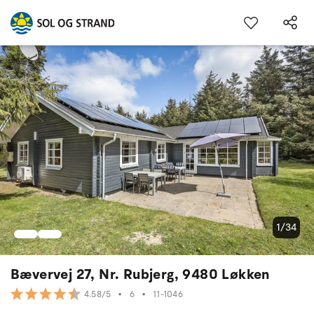
1/34
Bævervej 27, Nr. Rubjerg, 9480 Løkken
•
6
•
11-1046
4.58/5