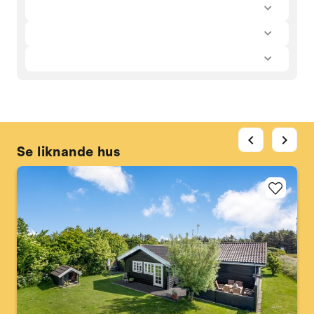
chevron_left
chevron_right
Se liknande hus