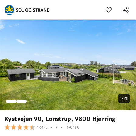
1/28
Kystvejen 90, Lönstrup, 9800 Hjørring
•
7
•
11-0480
4.61/5