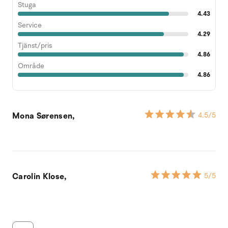
Stuga
4.43
Service
4.29
Tjänst/pris
4.86
Område
4.86
Mona Sørensen,
4.5
/5
Carolin Klose,
5
/5