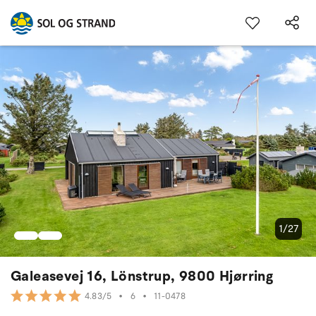
1/27
Galeasevej 16, Lönstrup, 9800 Hjørring
•
6
•
11-0478
4.83/5