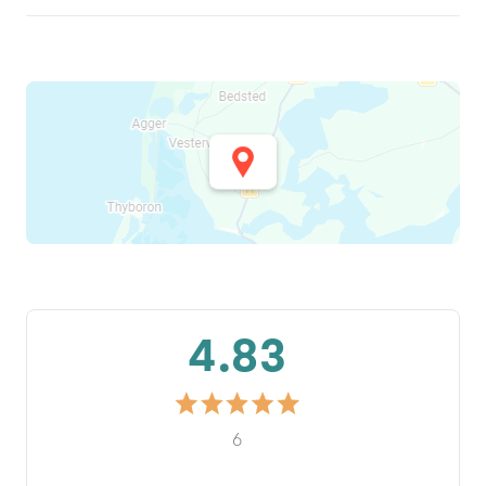
4.83
6