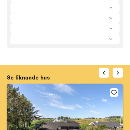
chevron_left
chevron_right
Se liknande hus