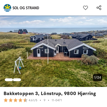
1/24
Bakketoppen 3, Lönstrup, 9800 Hjørring
•
9
•
11-0471
4.61/5