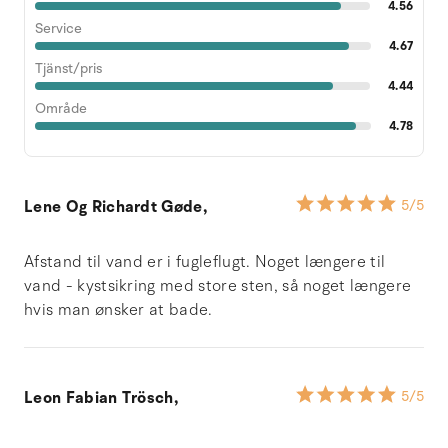
4.56
Service
4.67
Tjänst/pris
4.44
Område
4.78
Lene Og Richardt Gøde,
5
/5
Afstand til vand er i fugleflugt. Noget længere til
vand - kystsikring med store sten, så noget længere
hvis man ønsker at bade.
Leon Fabian Trösch,
5
/5