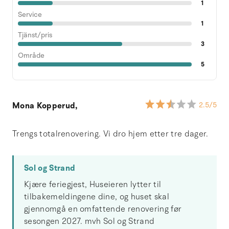
1
Service
1
Tjänst/pris
3
Område
5
Mona Kopperud,
2.5
/5
Trengs totalrenovering. Vi dro hjem etter tre dager.
Sol og Strand
Kjære feriegjest, Huseieren lytter til
tilbakemeldingene dine, og huset skal
gjennomgå en omfattende renovering før
sesongen 2027. mvh Sol og Strand