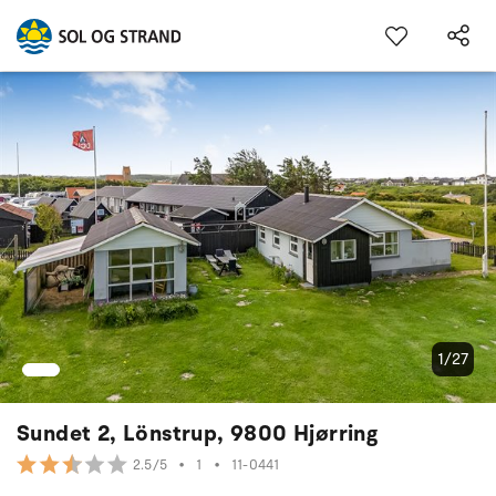
1/27
Sundet 2, Lönstrup, 9800 Hjørring
•
1
•
11-0441
2.5/5