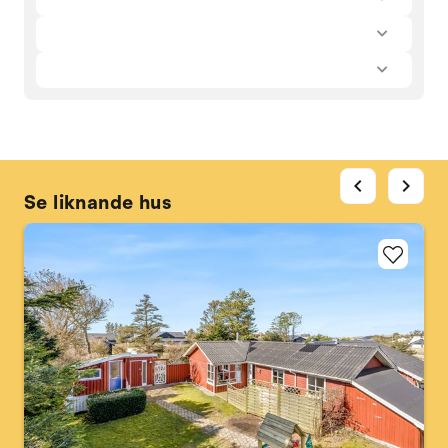
chevron_left
chevron_right
Se liknande hus