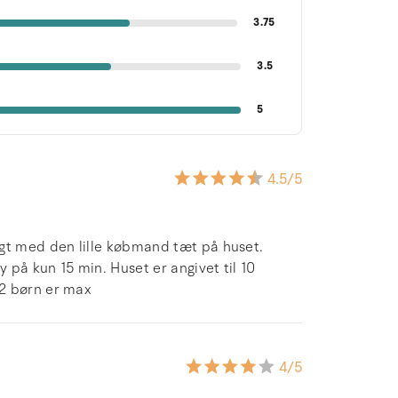
3.75
3.5
5
4.5
/5
igt med den lille købmand tæt på huset.
y på kun 15 min. Huset er angivet til 10
 2 børn er max
4
/5