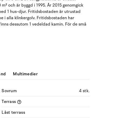
Må
Ti
On
To
Fr
Lö
Sö
00 m² och är byggd i 1995. År 2015 genomgick
 med 1 hus-djur. Fritidsbostaden är utrustad
27
28
29
30
31
1
2
31
 i alla klinkergolv. Fritidsbostaden har
t finns dessutom 1 vedeldad kamin. För de små
3
4
5
6
7
9
32
8
10
11
12
13
14
15
16
33
17
18
19
20
21
22
23
34
24
25
26
27
28
29
30
35
ånd
Multimedier
31
1
2
3
4
5
6
36
Sovrum
4 stk.
Terrass
Låst terrass