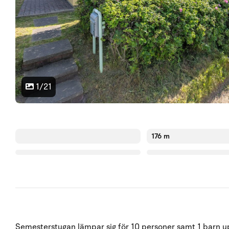
1/21
176 m
Semesterstugan lämpar sig för 10 personer samt 1 barn upp