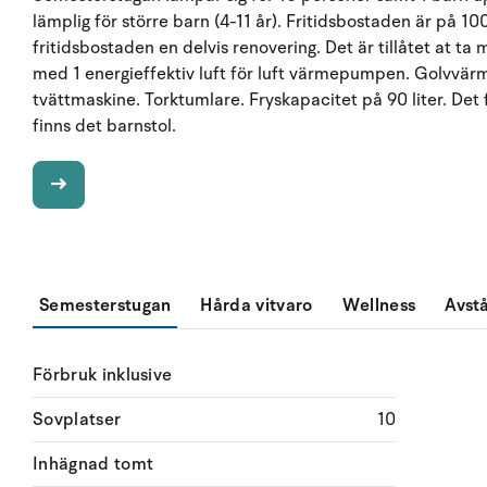
lämplig för större barn (4-11 år). Fritidsbostaden är på 1
fritidsbostaden en delvis renovering. Det är tillåtet at ta
med 1 energieffektiv luft för luft värmepumpen. Golvvärme
tvättmaskine. Torktumlare. Fryskapacitet på 90 liter. De
finns det barnstol.
Semesterstugan
Hårda vitvaro
Wellness
Avst
Förbruk inklusive
Sovplatser
10
Inhägnad tomt