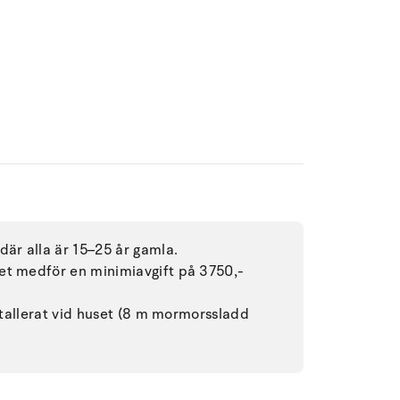
där alla är 15–25 år gamla.
et medför en minimiavgift på 3750,-
nstallerat vid huset (8 m mormorssladd