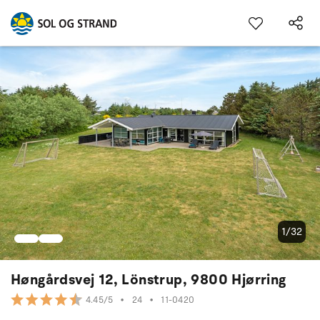
1/32
Høngårdsvej 12, Lönstrup, 9800 Hjørring
•
24
•
11-0420
4.45/5