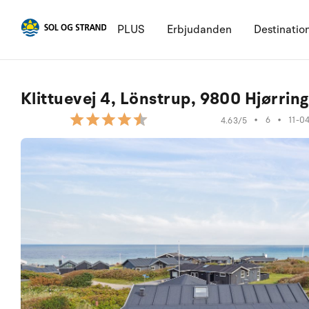
PLUS
Erbjudanden
Destinatio
Klittuevej 4, Lönstrup, 9800 Hjørring
•
6
•
11-0
4.63/5