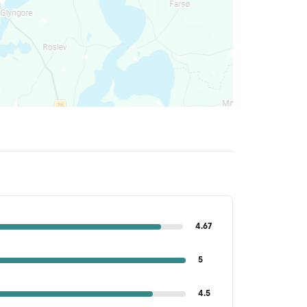
4.67
5
4.5