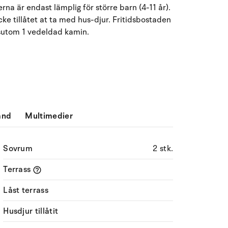
na är endast lämplig för större barn (4-11 år).
Må
Ti
On
To
Fr
Lö
Sö
ke tillåtet at ta med hus-djur. Fritidsbostaden
ssutom 1 vedeldad kamin.
27
28
29
30
31
1
2
31
3
4
5
6
8
9
32
7
10
11
12
13
14
15
16
33
17
18
19
20
21
22
23
34
ånd
Multimedier
24
25
26
27
28
29
30
35
Sovrum
2 stk.
31
1
2
3
4
5
6
36
Terrass
Låst terrass
Husdjur tillåtit