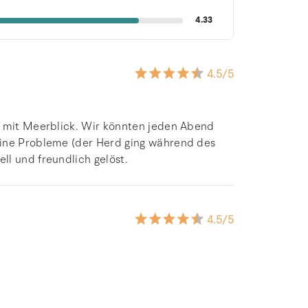
4.33
4.5
/5
e mit Meerblick. Wir könnten jeden Abend
eine Probleme (der Herd ging während des
ll und freundlich gelöst.
4.5
/5