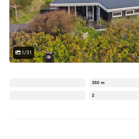
1/31
350 m
2