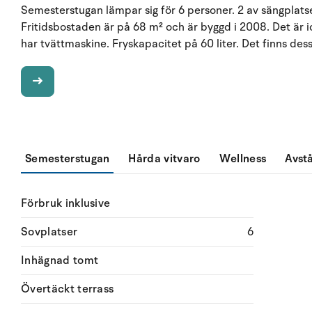
Semesterstugan lämpar sig för 6 personer. 2 av sängplatser
Fritidsbostaden är på 68 m² och är byggd i 2008. Det är ic
har tvättmaskine. Fryskapacitet på 60 liter. Det finns de
Semesterstugan
Hårda vitvaro
Wellness
Avst
Förbruk inklusive
Sovplatser
6
Inhägnad tomt
Övertäckt terrass