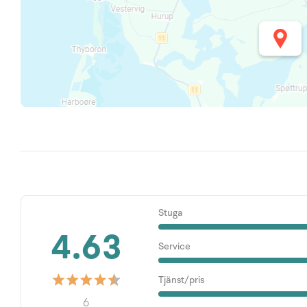
Stuga
4.63
Service
Tjänst/pris
6