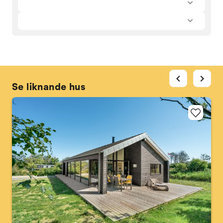
chevron_left
chevron_right
Se liknande hus