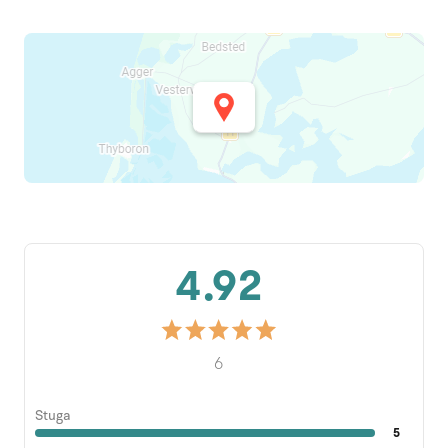
4.92
6
Stuga
5