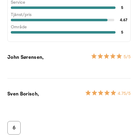
Service
5
Tjänst/pris
4.67
Område
5
John Sørensen,
5
/5
Sven Borisch,
4.75
/5
6