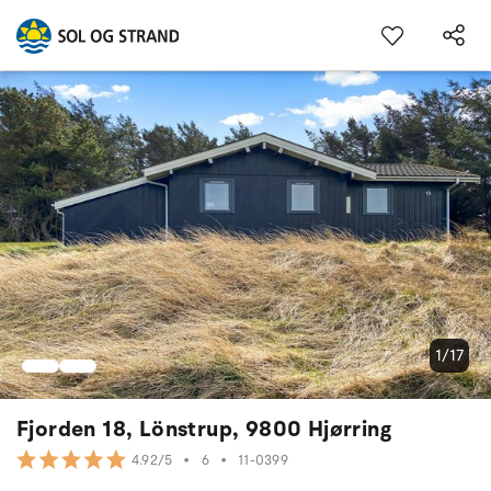
1/17
Fjorden 18, Lönstrup, 9800 Hjørring
•
6
•
11-0399
4.92/5