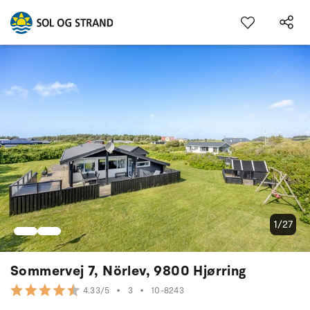
1/27
Sommervej 7, Nörlev, 9800 Hjørring
•
3
•
10-8243
4.33/5