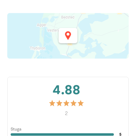
4.88
2
Stuga
5