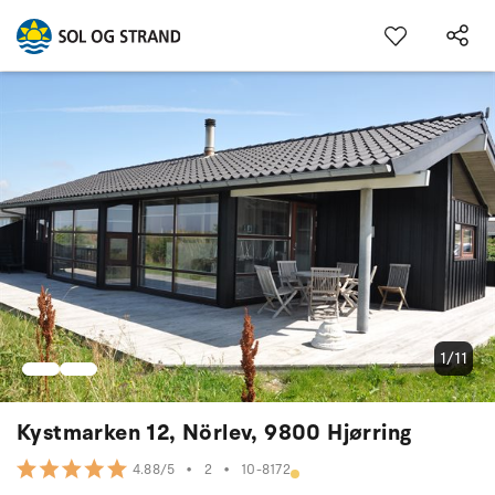
1/11
Kystmarken 12, Nörlev, 9800 Hjørring
•
2
•
10-8172
4.88/5