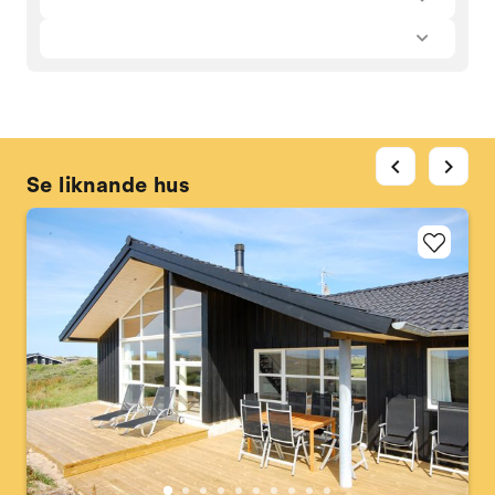
chevron_left
chevron_right
Se liknande hus