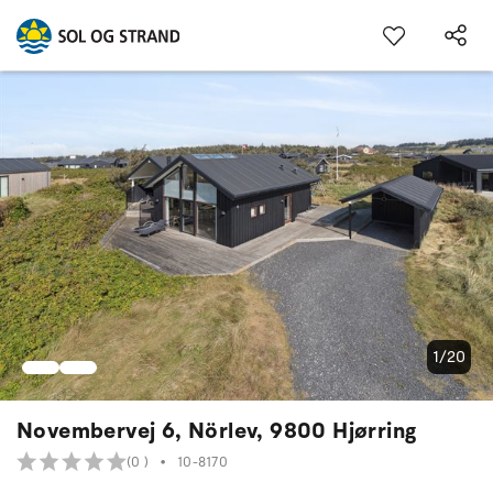
1/20
Novembervej 6, Nörlev, 9800 Hjørring
(0 )
•
10-8170